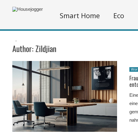
Smart Home
Eco
.
Author:
Zildjian
Wor
Frau
entd
Eine
eine
gemä
nah