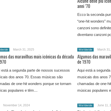
Alcune delle più ico
anni ’70
Ecco la seconda punta
“one-hit wonders” mus
canzoni sono definit
diventano canzoni p
March 31, 2025
March 31,
ldwide
Worldwide
umas das maravilhas mais icónicas da década
Algumas das maravil
1970
de 1970
i está a segunda parte de nossos sucessos
Aqui está a segunda
icais dos anos 70. Essas músicas são
musicais dos anos 
madas de one-hit wonders porque se tornam
chamadas de one-hi
icas populares e têm…
músicas populares 
November 14, 2024
June 11, 
Worldwide