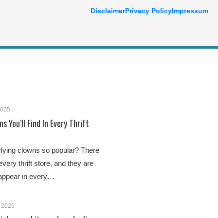
Disclaimer
Privacy Policy
Impressum
2025
s You’ll Find In Every Thrift
fying clowns so popular? There
every thrift store, and they are
 appear in every…
 2025