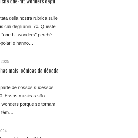
niche one-hit wonders degli
ta della nostra rubrica sulle
icali degli anni ’70. Queste
e “one-hit wonders” perché
opolari e hanno…
 2025
has mais icónicas da década
 parte de nossos sucessos
70. Essas músicas são
t wonders porque se tornam
e têm…
2024