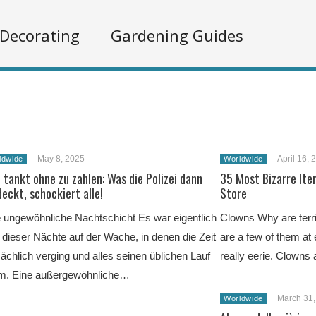
Decorating
Gardening Guides
May 8, 2025
April 16, 
ldwide
Worldwide
 tankt ohne zu zahlen: Was die Polizei dann
35 Most Bizarre Item
eckt, schockiert alle!
Store
 ungewöhnliche Nachtschicht Es war eigentlich
Clowns Why are terri
 dieser Nächte auf der Wache, in denen die Zeit
are a few of them at 
chlich verging und alles seinen üblichen Lauf
really eerie. Clowns
m. Eine außergewöhnliche…
March 31,
Worldwide