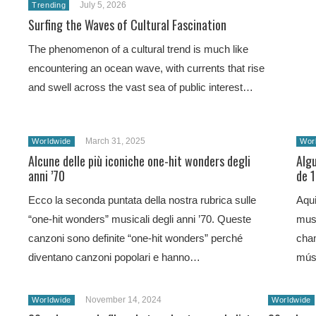
July 5, 2026
Trending
Surfing the Waves of Cultural Fascination
The phenomenon of a cultural trend is much like
encountering an ocean wave, with currents that rise
and swell across the vast sea of public interest…
March 31, 2025
Worldwide
Wor
Alcune delle più iconiche one-hit wonders degli
Alg
anni ’70
de 
Ecco la seconda puntata della nostra rubrica sulle
Aqu
“one-hit wonders” musicali degli anni ’70. Queste
mus
canzoni sono definite “one-hit wonders” perché
cha
diventano canzoni popolari e hanno…
mús
November 14, 2024
Worldwide
Worldwide