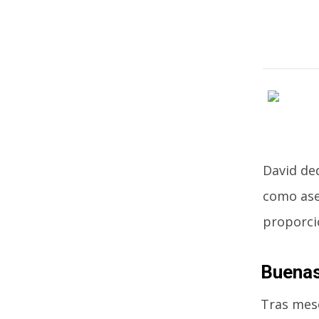
David de
como ase
proporcio
Buenas
Tras mese