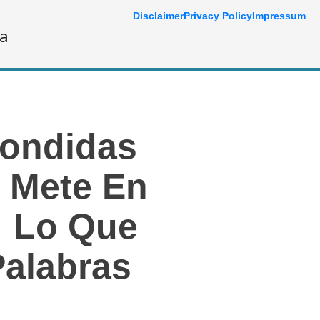
Disclaimer
Privacy Policy
Impressum
ía
condidas
e Mete En
; Lo Que
Palabras