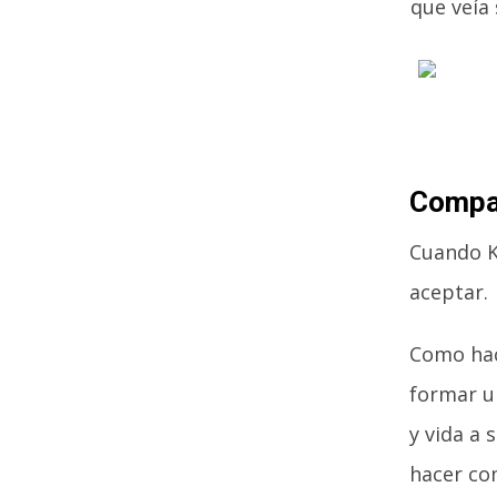
que veía
Compa
Cuando K
aceptar.
Como hac
formar u
y vida a 
hacer co