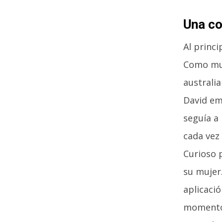
Una co
Al princi
Como muc
australia
David em
seguía a 
cada vez 
Curioso p
su mujer.
aplicaci
momento 