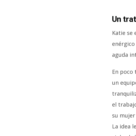
Un tra
Katie se 
enérgico
aguda int
En poco 
un equipo
tranquil
el traba
su mujer
La idea l