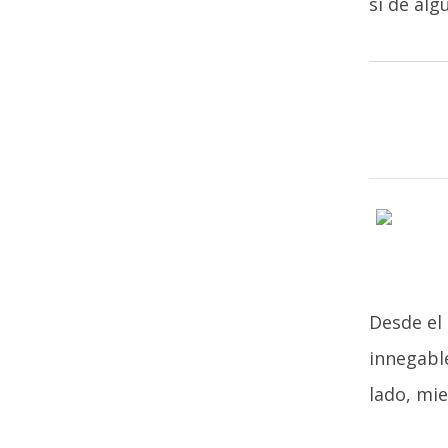
si de al
Desde el
innegable
lado, mie