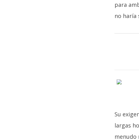
para amb
no haría 
Su exige
largas ho
menudo m