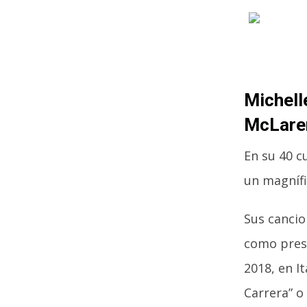
Michell
McLare
En su 40 c
un magnífi
Sus cancio
como prese
2018, en I
Carrera” o