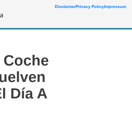
Disclaimer
Privacy Policy
Impressum
ía
O Coche
uelven
l Día A