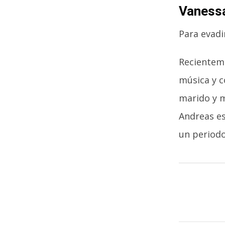
Vanessa
Para evadi
Recienteme
música y c
marido y m
Andreas e
un periodo 