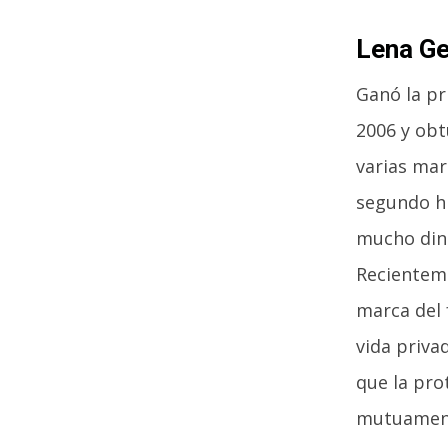
Lena Ge
Ganó la p
2006 y obt
varias mar
segundo hi
mucho din
Recientem
marca del 
vida priva
que la pro
mutuamen