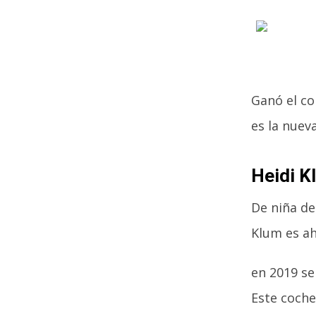
Ganó el co
es la nuev
Heidi K
De niña de
Klum es ah
en 2019 se
Este coche